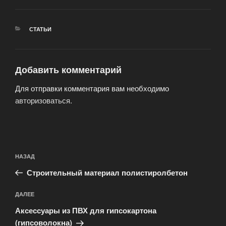
РУБРИКИ
СТАТЬИ
Добавить комментарий
Для отправки комментария вам необходимо
авторизоваться
.
Навигация
Предыдущая
НАЗАД
по
запись:
записям
Строительный материал полистиролбетон
Следующая
ДАЛЕЕ
запись
Аксессуары из ПВХ для гипсокартона
(гипсоволокна)