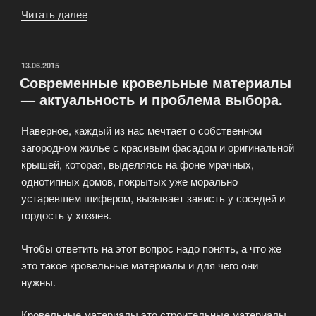
Читать далее
«Геотекстиль
инновационных
разработок
последних»
ОПУБЛИКОВАНО
13.06.2015
Современные кровельные материалы
— актуальность и проблема выбора.
Наверное, каждый из нас мечтает о собственном
загородном жилье с красивым фасадом и оригинальной
крышей, которая, выделяясь на фоне мрачных,
однотипных домов, покрытых уже морально
устаревшем шифером, вызывает зависть у соседей и
гордость у хозяев.
Чтобы ответить на этот вопрос надо понять, а что же
это такое кровельные материалы и для чего они
нужны.
Кровельные материалы это строительные материалы,