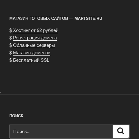
проблема
записям
выбора.»
МАГАЗИН ГОТОВЫХ САЙТОВ — MARTSITE.RU
$
Хостинг от 92 рублей
$
Регистрация домена
$
Облачные серверы
$
Магазин доменов
$
Бесплатный SSL
.
ПОИСК
Искать:
Поиск