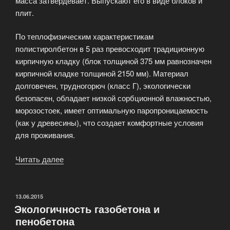
масса затвердевает. Выпускают его в виде блоков и
плит.
По теплофизическим характеристикам
полистиролбетон в 5 раз превосходит традиционную
кирпичную кладку (блок толщиной 375 мм равнозначен
кирпичной кладке толщиной 2150 мм). Материал
долговечен, трудногорюч (класс Г), экологически
безопасен, обладает низкой сорбционной влажностью,
морозостоек, имеет оптимальную паропроницаемость
(как у древесины), что создает комфортные условия
для проживания.
Читать далее
«Строительный
материал
полистиролбетон»
ОПУБЛИКОВАНО
13.06.2015
Экологичность газобетона и
пенобетона