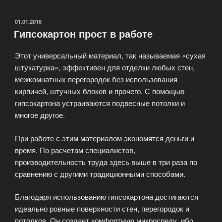
ПВХ
для
ОПУБЛИКОВАНО
01.01.2016
Гипсокартон прост в работе
гипсокартона
(гипсоволокна)»
Этот универсальный материал, так называемая «сухая
штукатурка», эффективен для отделки любых стен,
межкомнатных перегородок без использования
кирпичей, штучных блоков и прочего. С помощью
гипсокартона устраиваются подвесные потолки и
многое другое.
При работе с этим материалом экономятся деньги и
время. По расчетам специалистов,
производительность труда здесь выше в три раза по
сравнению с другими традиционными способами.
Благодаря использованию гипсокартона достигаются
идеально ровные поверхности стен, перегородок и
потолков. Он создает комфортную микросреду, ибо