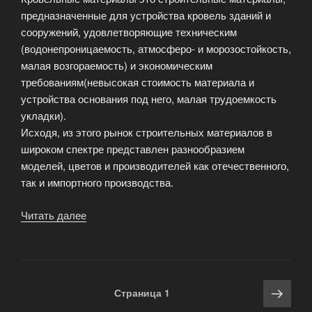
предназначенные для устройства кровель зданий и
сооружений, удовлетворяющие техническим
(водонепроницаемость, атмосферо- и морозостойкость,
малая возгораемость) и экономическим
требованиям(невысокая стоимость материала и
устройства основания под него, малая трудоемкость
укладки).
Исходя, из этого рынок строительных материалов в
широком спектре представлен разнообразием
моделей, цветов и производителей как отечественного,
так и импортного производства.
Читать далее
«Современные
кровельные
материалы
—
актуальность
Навигация
Сле
Страница
1
и
по
стра