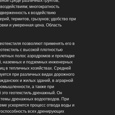
вной среде различных грунтов,
воздействиям; многократность
одверженность к воздействию
ерий, термитов, грызунов; удобство при
овки и умеренная цена. Область
еотекстиля позволяют применять его в
отекстиль с высокой плотностью
летных полос аэродромов и прокладке
й, наземных и подземных инженерных
иц в тепличных хозяйствах. Средней
зуется при различных видах дорожного
ажданских и жилых зданий, в аграрной
ромышленности, а также при
 это геотекстиль дренажный. Он
стемы дренажных водоотводов. При
еме ускоряется процесс отвода воды и
тоспособность всех дренирующих