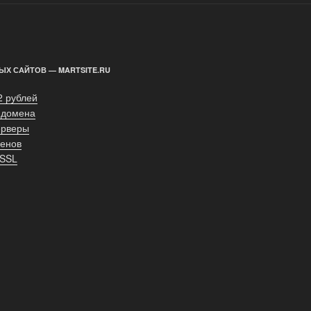
ЫХ САЙТОВ — MARTSITE.RU
2 рублей
 домена
ерверы
енов
 SSL