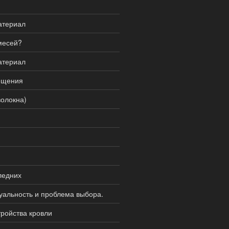
атериал
месей?
атериал
ещения
волокна)
ледних
альность и проблема выбора.
ройства кровли