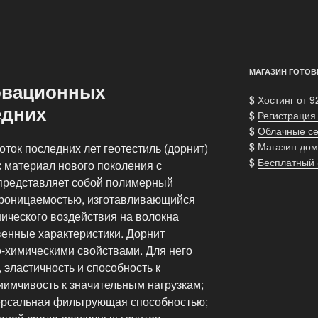
МАГАЗИН ГОТОВ
овационных
$
Хостинг от 9
едних
$
Регистрация
$
Облачные с
$
Магазин дом
ок последних лет геотестиль (дорнит)
$
Бесплатный
к материал нового поколения с
представляет собой полимерный
роницаемостью, изготавливающийся
ического воздействия на волокна
венные характеристики. Дорнит
-химическими свойствами. Для него
 эластичность и способность к
имчивость к значительным нагрузкам;
версальная фильтрующая способностью;