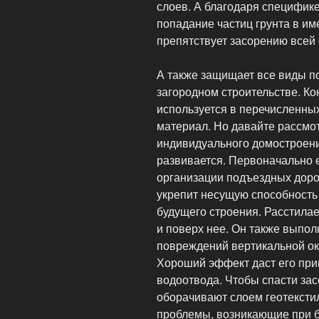
слоев. А благодаря специфике
попадание частиц грунта в и
препятствует засорению всей
А также защищает все виды п
загородном строительстве. Ко
используется в перечисленных
материал. Но давайте рассмо
индивидуального домостроени
развивается. Первоначально 
организации подъездных доро
укрепит несущую способность 
будущего строения. Расстила
и поверх нее. Он также выпол
повреждений вертикальной ок
Хороший эффект даст его при
водоотвода. Чтобы спасти зас
оборачивают слоем геотекстил
проблемы, возникающие при бл