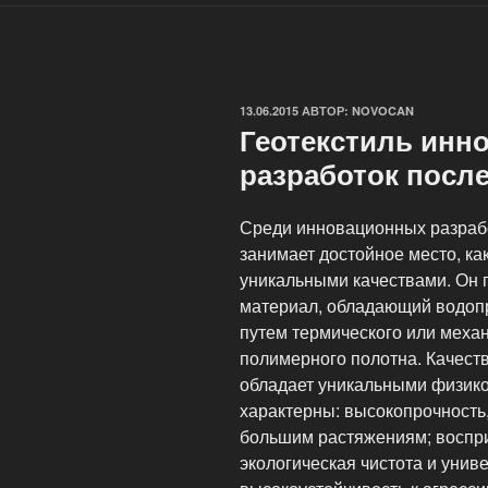
ОПУБЛИКОВАНО
13.06.2015
АВТОР:
NOVOCAN
Геотекстиль инн
разработок посл
Среди инновационных разработ
занимает достойное место, ка
уникальными качествами. Он 
материал, обладающий водоп
путем термического или механ
полимерного полотна. Качест
обладает уникальными физико
характерны: высокопрочность,
большим растяжениям; воспри
экологическая чистота и уни