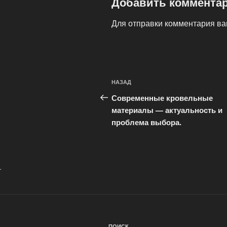
Добавить коммента
Для отправки комментария в
Навигация
Предыдущая
НАЗАД
по
запись:
Современные кровельные
записям
материалы — актуальность и
проблема выбора.
.
ПОИСК