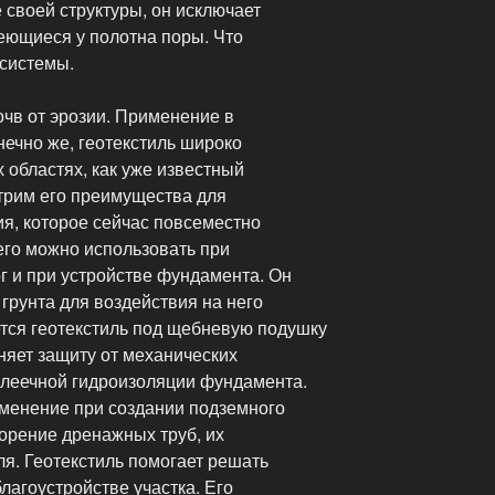
 своей структуры, он исключает
меющиеся у полотна поры. Что
 системы.
очв от эрозии. Применение в
нечно же, геотекстиль широко
 областях, как уже известный
трим его преимущества для
я, которое сейчас повсеместно
его можно использовать при
г и при устройстве фундамента. Он
грунта для воздействия на него
ется геотекстиль под щебневую подушку
няет защиту от механических
леечной гидроизоляции фундамента.
менение при создании подземного
орение дренажных труб, их
я. Геотекстиль помогает решать
агоустройстве участка. Его