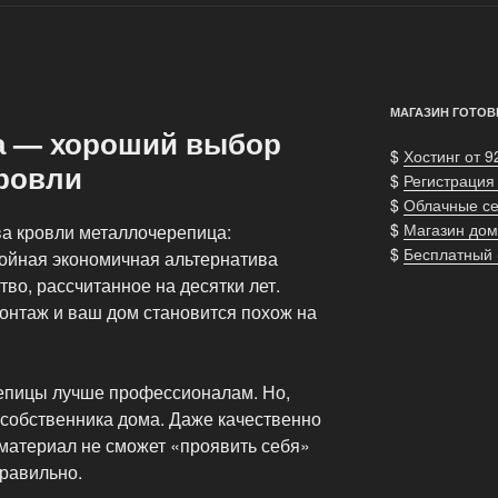
МАГАЗИН ГОТОВ
а — хороший выбор
$
Хостинг от 9
кровли
$
Регистрация
$
Облачные с
$
Магазин дом
а кровли металлочерепица:
$
Бесплатный
тойная экономичная альтернатива
тво, рассчитанное на десятки лет.
онтаж и ваш дом становится похож на
епицы лучше профессионалам. Но,
собственника дома. Даже качественно
материал не сможет «проявить себя»
равильно.