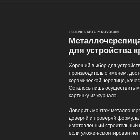
ОПУБЛИКОВАНО
13.06.2015
АВТОР:
NOVOCAN
Металлочерепиц
для устройства 
Хороший выбор для устройств
производитель с именем, дос
керамической черепице, качес
Осталось лишь осуществить м
картинку из журнала.
Доверить монтаж металлочер
доверяй и проверяй формула 
изготовленный строительный 
если уложен/смонтирован неп