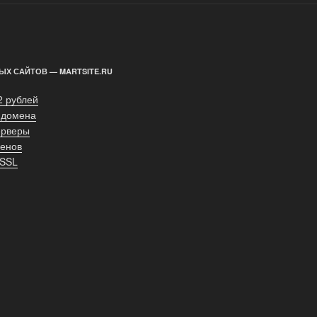
ЫХ САЙТОВ — MARTSITE.RU
2 рублей
 домена
ерверы
енов
 SSL