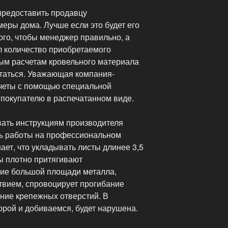
предоставить продавцу
еры дома. Лучше если это будет его
ого, чтобы менеджер правильно, а
л количество приобретаемого
ым расчетам кровельного материала
статься. Уважающая компания-
четы с помощью специальной
 покупателю в распечатанном виде.
вать инструкциям производителя
ь работы на профессиональном
ает, что укладывать листы длинее 3,5
ы плотно притягивают
ние большой площади металла,
вием, спровоцирует прогибание
ние крепежных отверстий. В
торой и добиваемся, будет нарушена.