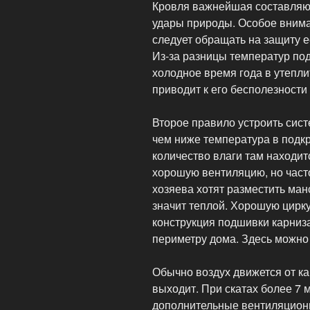
Кровля важнейшая составляющ
удары природы. Особое вним
следует обращать на защиту ее
Из-за разницы температур под
холодное время года в утепли
приводит к его бесполезности
Второе правило устроить сист
чем ниже температура в подк
количество влаги там находит
хорошую вентиляцию, но част
хозяева хотят разместить ман
значит теплой. Хорошую цирк
конструкция подшивки карниза
периметру дома. Здесь можно
Обычно воздух движется от кар
выходит. При скатах более 7 
дополнительные вентиляцион