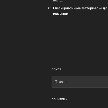
Предыдущая
НАЗАД
по
запись:
Облицовочные материалы дл
записям
каминов
.
ПОИСК
Искать:
COUNTER +