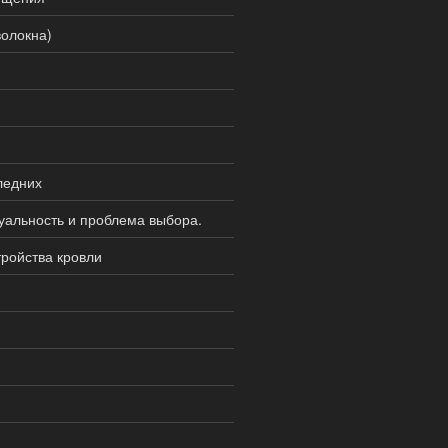
волокна)
ледних
альность и проблема выбора.
ройства кровли